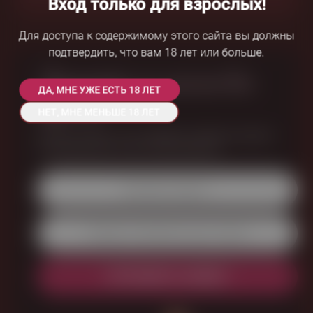
Вход только для взрослых!
Для доступа к содержимому этого сайта вы должны
подтвердить, что вам 18 лет или больше.
Запишитесь на массаж для
ДА, МНЕ УЖЕ ЕСТЬ 18 ЛЕТ
мужчин
НЕТ, МНЕ МЕНЬШЕ 18 ЛЕТ
Оставьте заявку, и мы подберем комфортное время
и программу для полного расслабления.