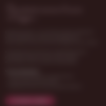
Балийский массаж в салоне
«Сакура»
Балийский массаж — это сочетание плавных движений и
мягкого давления. В Рязани мы предлагаем эту
экзотическую технику в уютной атмосфере салона «Сакура».
Кокосовое масло питает кожу, а равномерный ритм
расслабляет нервную систему. Сеанс помогает
восстановить силы и улучшить самочувствие.
Что вы почувствуете:
– глубокое расслабление и ощущение тепла
– уход за кожей и мягкое питание
– снижение усталости и восстановление энергии
ОСТАВИТЬ ЗАЯВКУ