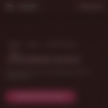
+7 (903) 839-02-84
Главная
Услуги
Балийский массаж
Балийский массаж
Экзотический ритуал, который пробуждает энергию и
снимает стресс.
ЗАПИСАТЬСЯ НА СЕАНС